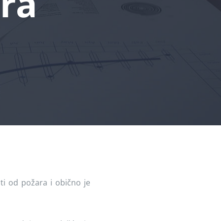
ara
ti od požara i obično je