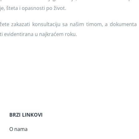
je, šteta i opasnosti po život.
te zakazati konsultaciju sa našim timom, a dokumenta 
ti evidentirana u najkraćem roku.
BRZI LINKOVI
O nama