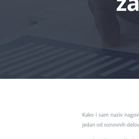
za
Kako i sam naziv nagove
jedan od osnovnih delov