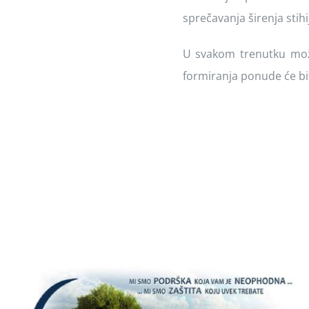
sprečavanja širenja stihi
U svakom trenutku može
formiranja ponude će bi