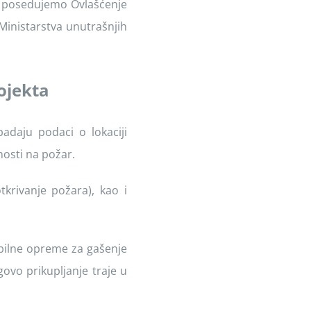
ti posedujemo Ovlašćenje
Ministarstva unutrašnjih
rojekta
adaju podaci o lokaciji
nosti na požar.
otkrivanje požara), kao i
bilne opreme za gašenje
ovo prikupljanje traje u