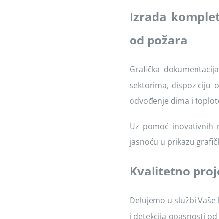
Izrada komplet
od požara
Grafička dokumentacij
sektorima, dispoziciju 
odvođenje dima i toplot
Uz pomoć inovativnih 
jasnoću u prikazu grafi
Kvalitetno pro
Delujemo u službi Vaše b
i detekcija opasnosti od