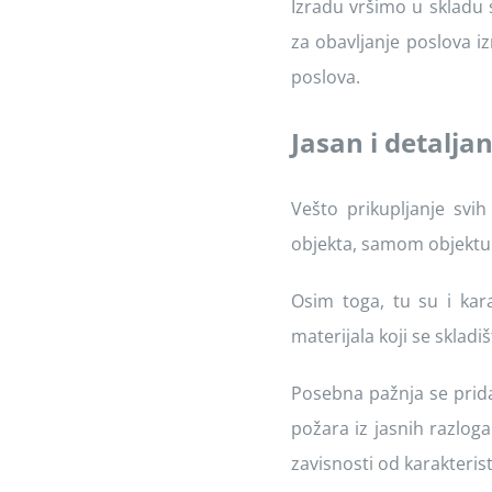
Izradu vršimo u skladu 
za obavljanje poslova i
poslova.
Jasan i detalja
Vešto prikupljanje svi
objekta, samom objektu i
Osim toga, tu su i karak
materijala koji se skladi
Posebna pažnja se prid
požara iz jasnih razlog
zavisnosti od karakteris