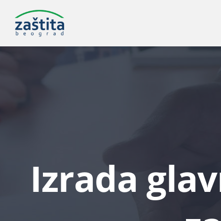
Skip
to
content
Izrada glav