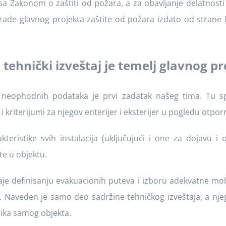
sa Zakonom o zaštiti od požara, a za obavljanje delatnos
zrade glavnog projekta zaštite od požara izdato od strane 
n tehnički izveštaj je temelj glavnog p
h neophodnih podataka je prvi zadatak našeg tima. Tu sp
 kriterijumi za njegov enterijer i eksterijer u pogledu otpor
teristike svih instalacija (uključujući i one za dojavu i 
šte u objektu.
aje definisanju evakuacionih puteva i izboru adekvatne mo
a. Naveden je samo deo sadržine tehničkog izveštaja, a njeg
tika samog objekta.