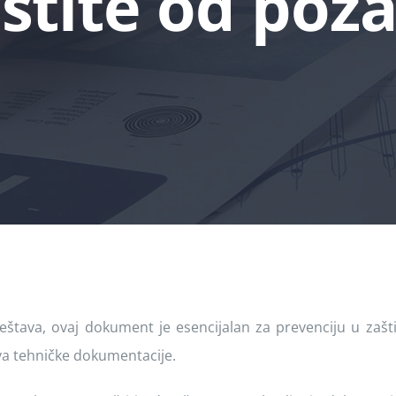
štite od pož
štava, ovaj dokument je esencijalan za prevenciju u zašti
a tehničke dokumentacije.