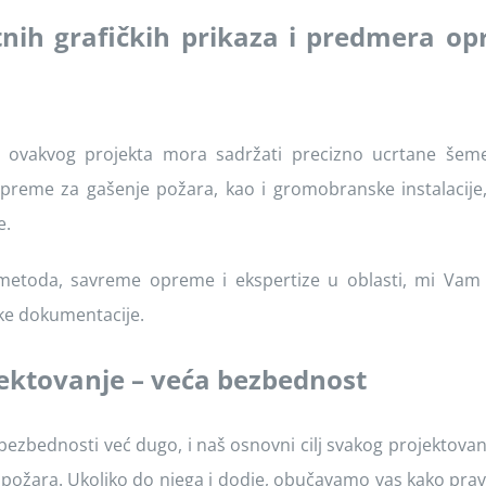
nih grafičkih prikaza i predmera op
a ovakvog projekta mora sadržati precizno ucrtane šem
opreme za gašenje požara, kao i gromobranske instalacije, 
e.
metoda, savreme opreme i ekspertize u oblasti, mi Vam
čke dokumentacije.
jektovanje – veća bezbednost
ezbednosti već dugo, i naš osnovni cilj svakog projektovanj
 požara. Ukoliko do njega i dodje, obučavamo vas kako prav