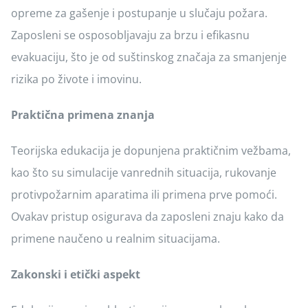
opreme za gašenje i postupanje u slučaju požara.
Zaposleni se osposobljavaju za brzu i efikasnu
evakuaciju, što je od suštinskog značaja za smanjenje
rizika po živote i imovinu.
Praktična primena znanja
Teorijska edukacija je dopunjena praktičnim vežbama,
kao što su simulacije vanrednih situacija, rukovanje
protivpožarnim aparatima ili primena prve pomoći.
Ovakav pristup osigurava da zaposleni znaju kako da
primene naučeno u realnim situacijama.
Zakonski i etički aspekt