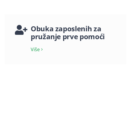
Obuka zaposlenih za
pružanje prve pomoći
Više