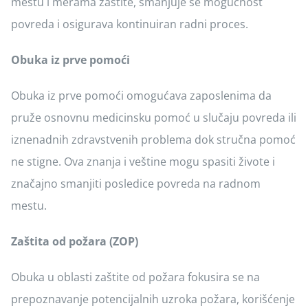
mestu i merama zaštite, smanjuje se mogućnost
povreda i osigurava kontinuiran radni proces.
Obuka iz prve pomoći
Obuka iz prve pomoći omogućava zaposlenima da
pruže osnovnu medicinsku pomoć u slučaju povreda ili
iznenadnih zdravstvenih problema dok stručna pomoć
ne stigne. Ova znanja i veštine mogu spasiti živote i
značajno smanjiti posledice povreda na radnom
mestu.
Zaštita od požara (ZOP)
Obuka u oblasti zaštite od požara fokusira se na
prepoznavanje potencijalnih uzroka požara, korišćenje