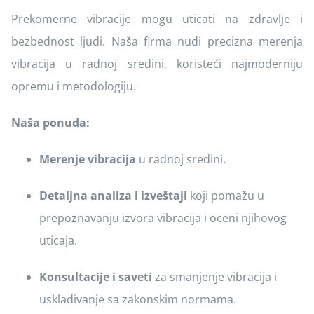
Kontakt
Prekomerne vibracije mogu uticati na zdravlje i
bezbednost ljudi. Naša firma nudi precizna merenja
vibracija u radnoj sredini, koristeći najmoderniju
opremu i metodologiju.
Naša ponuda:
Merenje vibracija
u radnoj sredini.
Detaljna analiza i izveštaji
koji pomažu u
prepoznavanju izvora vibracija i oceni njihovog
uticaja.
Konsultacije i saveti
za smanjenje vibracija i
usklađivanje sa zakonskim normama.